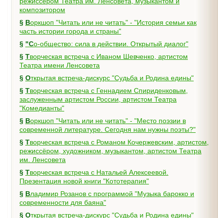
режиссёром Театра им. Ленсовета, музыкантом и
композитором
§
Воркшоп "Читать или не читать" - "История семьи как
часть истории города и страны"
§
"Со-общество: сила в действии. Открытый диалог"
§
Творческая встреча с Иваном Шевченко, артистом
Театра имени Ленсовета
§
Открытая встреча-дискурс "Судьба и Родина едины"
§
Творческая встреча с Геннадием Спириденковым,
заслуженным артистом России, артистом Театра
"Комедианты"
§
Воркшоп "Читать или не читать" - "Место поэзии в
современной литературе. Сегодня нам нужны поэты?"
§
Творческая встреча с Романом Кочержевским, артистом,
режиссёром, художником, музыкантом, артистом Театра
им. Ленсовета
§
Творческая встреча с Натальей Алексеевой.
Презентация новой книги "Кототерапия"
§
Владимир Розанов с программой "Музыка барокко и
современности для баяна"
§
Открытая встреча-дискурс "Судьба и Родина едины"