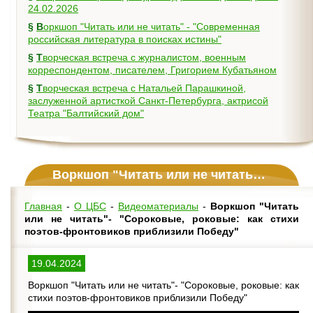
24.02.2026
§
Воркшоп "Читать или не читать" - "Современная
российская литература в поисках истины"
§
Творческая встреча с журналистом, военным
корреспондентом, писателем, Григорием Кубатьяном
§
Творческая встреча с Натальей Парашкиной,
заслуженной артисткой Санкт-Петербурга, актрисой
Театра "Балтийский дом"
Воркшоп "Читать или не читать"- "Сороковые, роковые: как стихи поэтов-фронтовиков приблизили Победу"
Главная
-
О ЦБС
-
Видеоматериалы
-
Воркшоп "Читать
или не читать"- "Сороковые, роковые: как стихи
поэтов-фронтовиков приблизили Победу"
19.04.2024
Воркшоп "Читать или не читать"- "Сороковые, роковые: как
стихи поэтов-фронтовиков приблизили Победу"