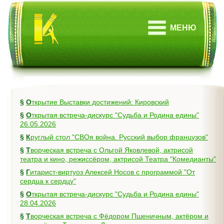
МЕНЮ
§
Открытие Выставки достижений: Кировский
§
Открытая встреча-дискурс "Судьба и Родина едины"
26.05.2026
§
Круглый стол "СВОя война. Русский выбор французов"
§
Творческая встреча с Ольгой Яковлевой, актрисой
театра и кино, режиссёром, актрисой Театра "Комедианты"
§
Гитарист-виртуоз Алексей Носов с программой "От
сердца к сердцу"
§
Открытая встреча-дискурс "Судьба и Родина едины"
28.04.2026
§
Творческая встреча с Фёдором Пшеничным, актёром и