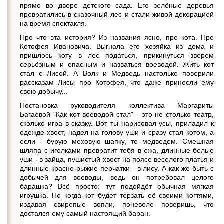
прямо во дворе детского сада. Его зелёные деревья
превратились в сказочный лес и стали живой декорацией
на время спектакля.
Про что эта история? Из названия ясно, про кота. Про
Котофея Ивановича. Выгнала его хозяйка из дома и
пришлось коту в лес податься, прикинуться зверем
серьёзным и опасным и назваться воеводой. Жить кот
стал с Лисой. А Волк и Медведь настолько поверили
рассказам Лисы про Котофея, что даже принесли ему
свою добычу...
Постановка руководителя коллектива Маргариты
Багаевой "Как кот воеводой стал" - это не столько театр,
сколько игра в сказку. Вот ты нарисовал усы, приладил к
одежде хвост, надел на голову уши и сразу стал котом, а
если - бурую меховую шапку, то медведем. Смешная
шляпа с иголками превратит тебя в ежа, длинные белые
уши - в зайца, пушистый хвост на поясе веселого платья и
длинные красно-рыжие перчатки - в лису. А как же быть с
добычей для воеводы, ведь он потребовал целого
барашка? Всё просто: тут подойдёт обычная мягкая
игрушка. Но когда кот будет терзать её своими когтями,
издавая свирепые вопли, поневоле поверишь, что
достался ему самый настоящий баран.