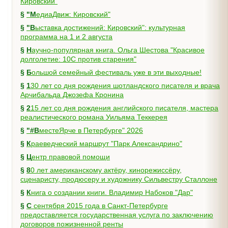
Кировский"
§
"МедиаДвиж: Кировский"
§
"Выставка достижений: Кировский": культурная
программа на 1 и 2 августа
§
Научно-популярная книга. Ольга Шестова "Красивое
долголетие: 10C против старения"
§
Большой семейный фестиваль уже в эти выходные!
§
130 лет со дня рождения шотландского писателя и врача
Арчибальда Джозефа Кронина
§
215 лет со дня рождения английского писателя, мастера
реалистического романа Уильяма Теккерея
§
"#ВместеЯрче в Петербурге" 2026
§
Краеведческий маршрут "Парк Александрино"
§
Центр правовой помощи
§
80 лет американскому актёру, кинорежиссёру,
сценаристу, продюсеру и художнику Сильвестру Сталлоне
§
Книга о создании книги. Владимир Набоков "Дар"
§
С сентября 2015 года в Санкт-Петербурге
предоставляется государственная услуга по заключению
договоров пожизненной ренты