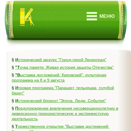
МЕНЮ
§
Исторический экскурс "Город-герой Ленинград"
§
"Точка памяти: Живая история защиты Отечества"
§
"Выставка достижений: Кировский": культурная
программа на 8 и 9 августа
§
Игровая программа "Парашют, тельняшка, голубой
берет"
§
Исторический блокнот "Эпоха. Люди. События"
§
Предупреждение вовлечения несовершеннолетних в
диверсионно-террористическую и экстремистскую
деятельность
§
Торжественное открытие "Выставки достижений: