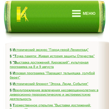
МЕНЮ
§
Исторический экскурс "Город-герой Ленинград"
§
"Точка памяти: Живая история защиты Отечества"
§
"Выставка достижений: Кировский": культурная
программа на 8 и 9 августа
§
Игровая программа "Парашют, тельняшка, голубой
берет"
§
Исторический блокнот "Эпоха. Люди. События"
§
Предупреждение вовлечения несовершеннолетних в
диверсионно-террористическую и экстремистскую
деятельность
§
Торжественное открытие "Выставки достижений: