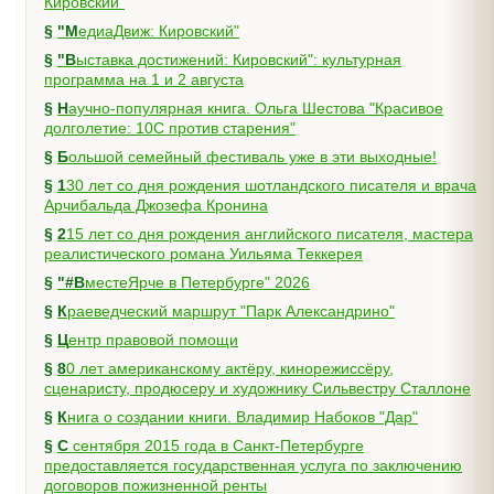
Кировский"
§
"МедиаДвиж: Кировский"
§
"Выставка достижений: Кировский": культурная
программа на 1 и 2 августа
§
Научно-популярная книга. Ольга Шестова "Красивое
долголетие: 10C против старения"
§
Большой семейный фестиваль уже в эти выходные!
§
130 лет со дня рождения шотландского писателя и врача
Арчибальда Джозефа Кронина
§
215 лет со дня рождения английского писателя, мастера
реалистического романа Уильяма Теккерея
§
"#ВместеЯрче в Петербурге" 2026
§
Краеведческий маршрут "Парк Александрино"
§
Центр правовой помощи
§
80 лет американскому актёру, кинорежиссёру,
сценаристу, продюсеру и художнику Сильвестру Сталлоне
§
Книга о создании книги. Владимир Набоков "Дар"
§
С сентября 2015 года в Санкт-Петербурге
предоставляется государственная услуга по заключению
договоров пожизненной ренты