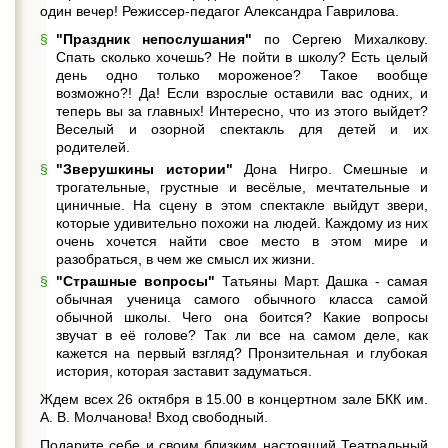
один вечер! Режиссер-педагог Александра Гаврилова.
"Праздник непослушания"
по Сергею Михалкову.
Спать сколько хочешь? Не пойти в школу? Есть целый
день одно только мороженое? Такое вообще
возможно?! Да! Если взрослые оставили вас одних, и
теперь вы за главных! Интересно, что из этого выйдет?
Веселый и озорной спектакль для детей и их
родителей.
"Зверушкины истории"
Дона Нигро. Смешные и
трогательные, грустные и весёлые, мечтательные и
циничные. На сцену в этом спектакле выйдут звери,
которые удивительно похожи на людей. Каждому из них
очень хочется найти свое место в этом мире и
разобраться, в чем же смысл их жизни.
"Страшные вопросы"
Татьяны Март. Дашка - самая
обычная ученица самого обычного класса самой
обычной школы. Чего она боится? Какие вопросы
звучат в её голове? Так ли все на самом деле, как
кажется на первый взгляд? Пронзительная и глубокая
история, которая заставит задуматься.
Ждем всех 26 октября в 15.00 в концертном зале БКК им.
А. В. Молчанова! Вход свободный.
Подарите себе и своим близким настоящий Театральный