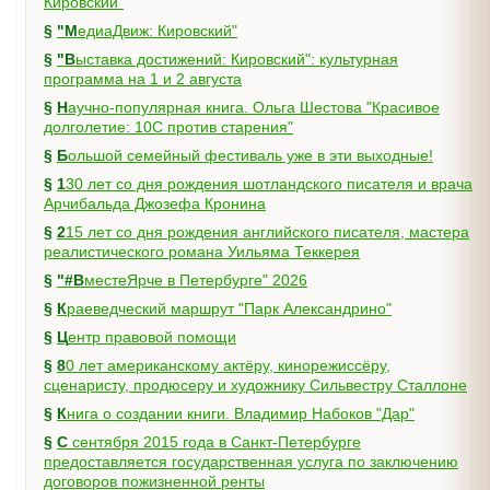
Кировский"
§
"МедиаДвиж: Кировский"
§
"Выставка достижений: Кировский": культурная
программа на 1 и 2 августа
§
Научно-популярная книга. Ольга Шестова "Красивое
долголетие: 10C против старения"
§
Большой семейный фестиваль уже в эти выходные!
§
130 лет со дня рождения шотландского писателя и врача
Арчибальда Джозефа Кронина
§
215 лет со дня рождения английского писателя, мастера
реалистического романа Уильяма Теккерея
§
"#ВместеЯрче в Петербурге" 2026
§
Краеведческий маршрут "Парк Александрино"
§
Центр правовой помощи
§
80 лет американскому актёру, кинорежиссёру,
сценаристу, продюсеру и художнику Сильвестру Сталлоне
§
Книга о создании книги. Владимир Набоков "Дар"
§
С сентября 2015 года в Санкт-Петербурге
предоставляется государственная услуга по заключению
договоров пожизненной ренты