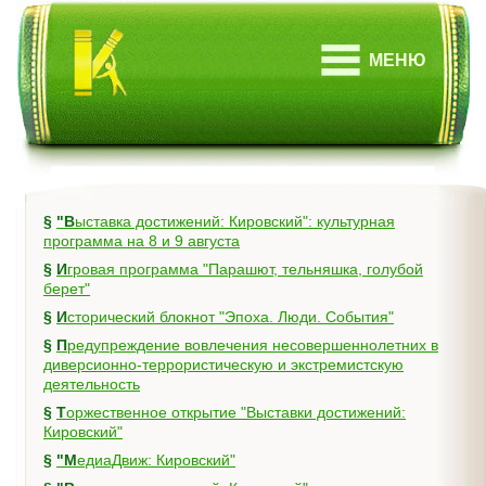
МЕНЮ
§
"Выставка достижений: Кировский": культурная
программа на 8 и 9 августа
§
Игровая программа "Парашют, тельняшка, голубой
берет"
§
Исторический блокнот "Эпоха. Люди. События"
§
Предупреждение вовлечения несовершеннолетних в
диверсионно-террористическую и экстремистскую
деятельность
§
Торжественное открытие "Выставки достижений:
Кировский"
§
"МедиаДвиж: Кировский"