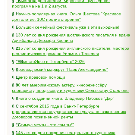
§
"Выставка достижений: Кировский": культурная
программа на 1 и 2 августа
§
Научно-популярная книга. Ольга Шестова "Красивое
долголетие: 10C против старения"
§
Большой семейный фестиваль уже в эти выходные!
§
130 лет со дня рождения шотландского писателя и врача
Арчибальда Джозефа Кронина
§
215 лет со дня рождения английского писателя, мастера
реалистического романа Уильяма Теккерея
§
"#ВместеЯрче в Петербурге" 2026
§
Краеведческий маршрут "Парк Александрино"
§
Центр правовой помощи
§
80 лет американскому актёру, кинорежиссёру,
сценаристу, продюсеру и художнику Сильвестру Сталлоне
§
Книга о создании книги. Владимир Набоков "Дар"
§
С сентября 2015 года в Санкт-Петербурге
предоставляется государственная услуга по заключению
договоров пожизненной ренты
§
"Стимул мечты - это сам ты!"
§
145 лет со дня рождения театрального художника,