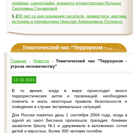
графика, сценографа, книжного иллюстратора Натальи
Сергеевны Гончаровой
§
230 лет со дня рождения писателя, драматурга, критика,
историка и переводчика Николая Алексеевича Полевого
Тематический час "Терроризм - угроза человечеству"
Главная
-
Новости
-
Тематический час "Терроризм -
угроза человечеству"
13.10.2023
В то время, когда в мире происходит много
террористических актов и провокаций, необходимо
помнить и знать некоторые правила безопасности и
поведения в случае экстремальных ситуаций.
Для России памятен день 1 сентября 2004 года, когда в
одной из школ Беслана произошла трагедия: боевики
захватили Школу №1 и удерживали в заложниках сотни
детей и взрослых, более 300 человек погибли.