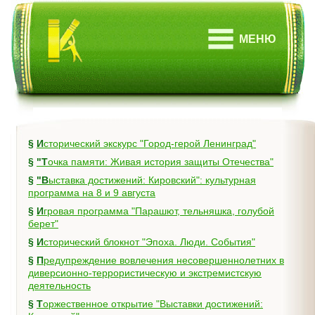
МЕНЮ
§
Исторический экскурс "Город-герой Ленинград"
§
"Точка памяти: Живая история защиты Отечества"
§
"Выставка достижений: Кировский": культурная
программа на 8 и 9 августа
§
Игровая программа "Парашют, тельняшка, голубой
берет"
§
Исторический блокнот "Эпоха. Люди. События"
§
Предупреждение вовлечения несовершеннолетних в
диверсионно-террористическую и экстремистскую
деятельность
§
Торжественное открытие "Выставки достижений: