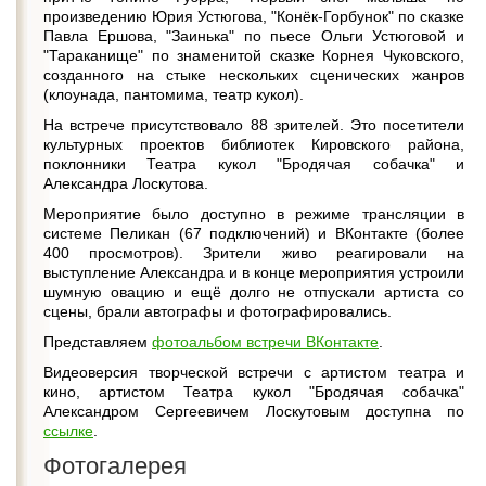
произведению Юрия Устюгова, "Конёк-Горбунок" по сказке
Павла Ершова, "Заинька" по пьесе Ольги Устюговой и
"Тараканище" по знаменитой сказке Корнея Чуковского,
созданного на стыке нескольких сценических жанров
(клоунада, пантомима, театр кукол).
На встрече присутствовало 88 зрителей. Это посетители
культурных проектов библиотек Кировского района,
поклонники Театра кукол "Бродячая собачка" и
Александра Лоскутова.
Мероприятие было доступно в режиме трансляции в
системе Пеликан (67 подключений) и ВКонтакте (более
400 просмотров). Зрители живо реагировали на
выступление Александра и в конце мероприятия устроили
шумную овацию и ещё долго не отпускали артиста со
сцены, брали автографы и фотографировались.
Представляем
фотоальбом встречи ВКонтакте
.
Видеоверсия творческой встречи с артистом театра и
кино, артистом Театра кукол "Бродячая собачка"
Александром Сергеевичем Лоскутовым доступна по
ссылке
.
Фотогалерея