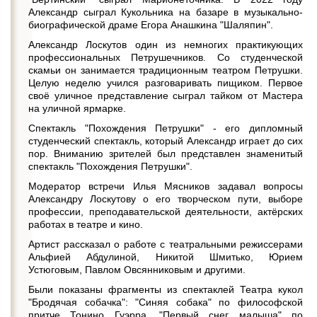
Александр сыграл Кукольника на базаре в музыкально-
биографической драме Егора Анашкина "Шаляпин".
Александр Лоскутов один из немногих практикующих
профессиональных Петрушечников. Со студенческой
скамьи он занимается традиционным театром Петрушки.
Целую неделю учился разговаривать пищиком. Первое
своё уличное представление сыграл тайком от Мастера
на уличной ярмарке.
Спектакль "Похождения Петрушки" - его дипломный
студенческий спектакль, который Александр играет до сих
пор. Вниманию зрителей был представлен знаменитый
спектакль "Похождения Петрушки".
Модератор встречи Илья Мясников задавал вопросы
Александру Лоскутову о его творческом пути, выборе
профессии, преподавательской деятельности, актёрских
работах в театре и кино.
Артист рассказал о работе с театральными режиссерами
Альфией Абдулиной, Никитой Шмитько, Юрием
Устюговым, Павлом Овсянниковым и другими.
Были показаны фрагменты из спектаклей Театра кукол
"Бродячая собачка": "Синяя собака" по философской
притче Тонино Гуэрра, "Первый снег малыша" по