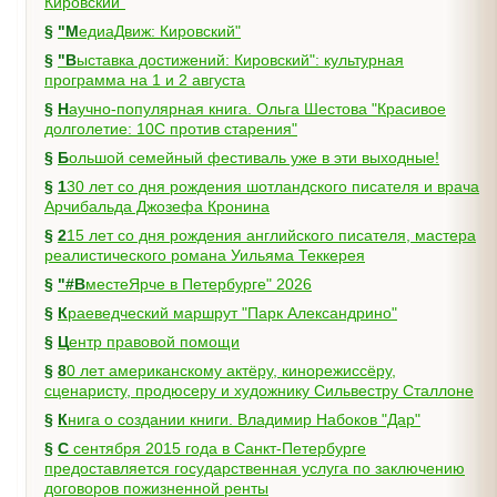
Кировский"
§
"МедиаДвиж: Кировский"
§
"Выставка достижений: Кировский": культурная
программа на 1 и 2 августа
§
Научно-популярная книга. Ольга Шестова "Красивое
долголетие: 10C против старения"
§
Большой семейный фестиваль уже в эти выходные!
§
130 лет со дня рождения шотландского писателя и врача
Арчибальда Джозефа Кронина
§
215 лет со дня рождения английского писателя, мастера
реалистического романа Уильяма Теккерея
§
"#ВместеЯрче в Петербурге" 2026
§
Краеведческий маршрут "Парк Александрино"
§
Центр правовой помощи
§
80 лет американскому актёру, кинорежиссёру,
сценаристу, продюсеру и художнику Сильвестру Сталлоне
§
Книга о создании книги. Владимир Набоков "Дар"
§
С сентября 2015 года в Санкт-Петербурге
предоставляется государственная услуга по заключению
договоров пожизненной ренты