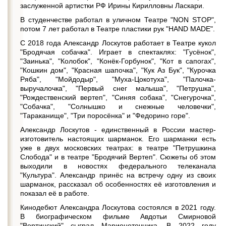
заслуженной артистки РФ Ирины Кирилловны Ласкари.
В студенчестве работал в уличном Театре "NON STOP",
потом 7 лет работал в Театре пластики рук "HAND MADE".
С 2018 года Александр Лоскутов работает в Театре кукол
"Бродячая собачка". Играет в спектаклях: "Гусёнок",
"Заинька", "Колобок", "Конёк-Горбунок", "Кот в сапогах",
"Кошкин дом", "Красная шапочка", "Кук Аз Бук", "Курочка
Ряба", "Мойдодыр", "Муха-Цокотуха", "Палочка-
выручалочка", "Первый снег малыша", "Петрушка",
"Рождественский вертеп", "Синяя собака", "Снегурочка",
"Собачка", "Солнышко и снежные человечки",
"Тараканище", "Три поросёнка" и "Федорино горе".
Александр Лоскутов - единственный в России мастер-
изготовитель настоящих шарманок. Его шарманки есть
уже в двух московских театрах: в театре "Петрушкина
Слобода" и в театре "Бродячий Вертеп". Сюжеты об этом
выходили в новостях федерального телеканала
"Культура". Александр принёс на встречу одну из своих
шарманок, рассказал об особенностях её изготовления и
показал её в работе.
Кинодебют Александра Лоскутова состоялся в 2021 году.
В биографическом фильме Авдотьи Смирновой
"Вертинский" сыграл Марионеточника. В 2022 году