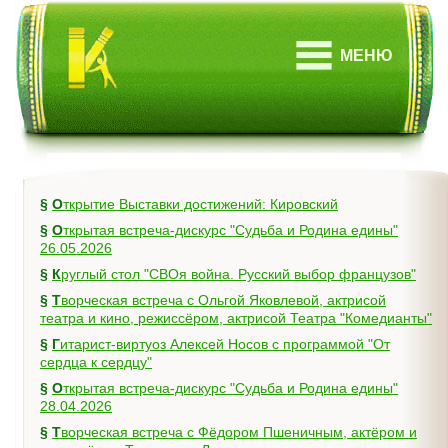
МЕНЮ
§
Открытие Выставки достижений: Кировский
§
Открытая встреча-дискурс "Судьба и Родина едины"
26.05.2026
§
Круглый стол "СВОя война. Русский выбор французов"
§
Творческая встреча с Ольгой Яковлевой, актрисой
театра и кино, режиссёром, актрисой Театра "Комедианты"
§
Гитарист-виртуоз Алексей Носов с программой "От
сердца к сердцу"
§
Открытая встреча-дискурс "Судьба и Родина едины"
28.04.2026
§
Творческая встреча с Фёдором Пшеничным, актёром и