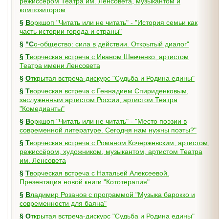
режиссёром Театра им. Ленсовета, музыкантом и
композитором
§
Воркшоп "Читать или не читать" - "История семьи как
часть истории города и страны"
§
"Со-общество: сила в действии. Открытый диалог"
§
Творческая встреча с Иваном Шевченко, артистом
Театра имени Ленсовета
§
Открытая встреча-дискурс "Судьба и Родина едины"
§
Творческая встреча с Геннадием Спириденковым,
заслуженным артистом России, артистом Театра
"Комедианты"
§
Воркшоп "Читать или не читать" - "Место поэзии в
современной литературе. Сегодня нам нужны поэты?"
§
Творческая встреча с Романом Кочержевским, артистом,
режиссёром, художником, музыкантом, артистом Театра
им. Ленсовета
§
Творческая встреча с Натальей Алексеевой.
Презентация новой книги "Кототерапия"
§
Владимир Розанов с программой "Музыка барокко и
современности для баяна"
§
Открытая встреча-дискурс "Судьба и Родина едины"