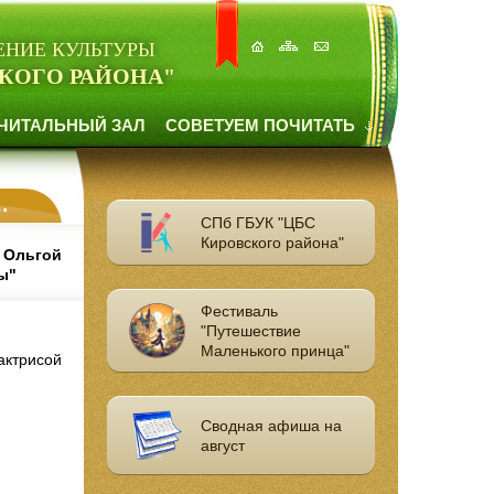
ЕНИЕ КУЛЬТУРЫ
КОГО РАЙОНА"
ЧИТАЛЬНЫЙ ЗАЛ
СОВЕТУЕМ ПОЧИТАТЬ
СПб ГБУК "ЦБС
Кировского района"
 Ольгой
ы"
Фестиваль
"Путешествие
Маленького принца"
актрисой
Сводная афиша на
август