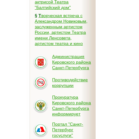
актрисой Театра
"Балтийский дом"
§
Творческая встреча с
Александром Новиковым,
заслуженным артистом
России, артистом Театра
имени Ленсовета,
артистом театра и кино
Администрация
Кировского района
Санкт-Петербурга
Противодействие
коррупции
Прокуратура
Кировского района
Санкт-Петербурга
информирует
Портал "Санкт-
Петербург
госуслуги"