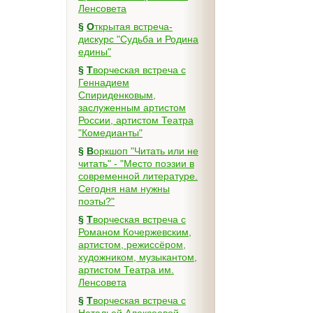
Ленсовета
§
Открытая встреча-
дискурс "Судьба и Родина
едины"
§
Творческая встреча с
Геннадием
Спириденковым,
заслуженным артистом
России, артистом Театра
"Комедианты"
§
Воркшоп "Читать или не
читать" - "Место поэзии в
современной литературе.
Сегодня нам нужны
поэты?"
§
Творческая встреча с
Романом Кочержевским,
артистом, режиссёром,
художником, музыкантом,
артистом Театра им.
Ленсовета
§
Творческая встреча с