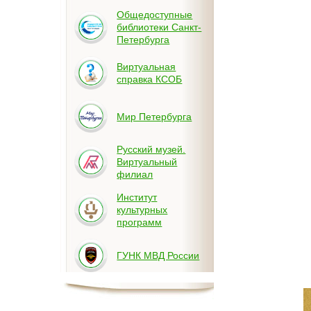
Общедоступные
библиотеки Санкт-
Петербурга
Виртуальная
справка КСОБ
Мир Петербурга
Русский музей.
Виртуальный
филиал
Институт
культурных
программ
ГУНК МВД России