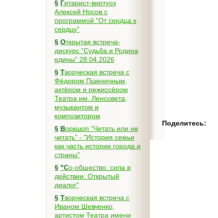
§
Гитарист-виртуоз
Алексей Носов с
программой "От сердца к
сердцу"
§
Открытая встреча-
дискурс "Судьба и Родина
едины" 28.04.2026
§
Творческая встреча с
Фёдором Пшеничным,
актёром и режиссёром
Театра им. Ленсовета,
музыкантом и
композитором
Поделитесь:
§
Воркшоп "Читать или не
читать" - "История семьи
как часть истории города и
страны"
§
"Со-общество: сила в
действии. Открытый
диалог"
§
Творческая встреча с
Иваном Шевченко,
артистом Театра имени