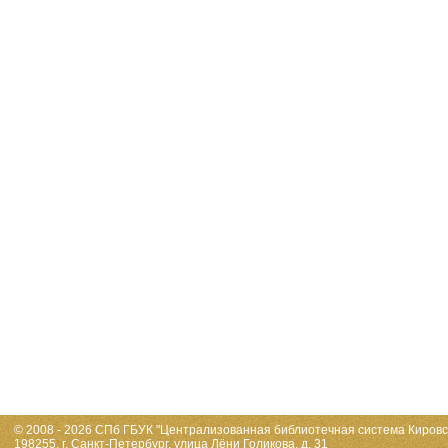
© 2008 - 2026 СПб ГБУК "Централизованная библиотечная система Кировс
198255, г. Санкт-Петербург, улица Лёни Голикова, д. 31