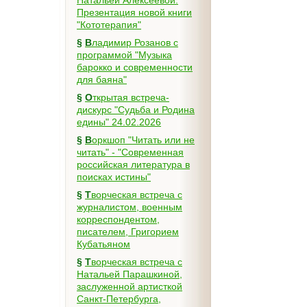
Натальей Алексеевой.
Презентация новой книги
"Кототерапия"
§
Владимир Розанов с
программой "Музыка
барокко и современности
для баяна"
§
Открытая встреча-
дискурс "Судьба и Родина
едины" 24.02.2026
§
Воркшоп "Читать или не
читать" - "Современная
российская литература в
поисках истины"
§
Творческая встреча с
журналистом, военным
корреспондентом,
писателем, Григорием
Кубатьяном
§
Творческая встреча с
Натальей Парашкиной,
заслуженной артисткой
Санкт-Петербурга,