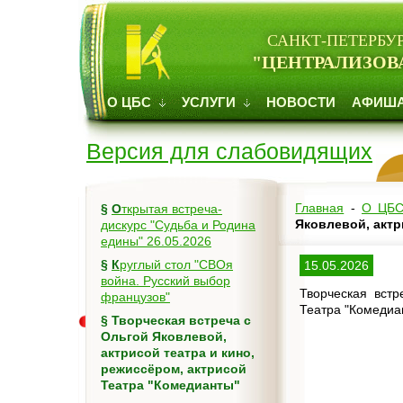
САНКТ-ПЕТЕРБУ
"ЦЕНТРАЛИЗОВ
О ЦБС
УСЛУГИ
НОВОСТИ
АФИШ
Версия для слабовидящих
Главная
-
О ЦБ
§
Открытая встреча-
Яковлевой, актр
дискурс "Судьба и Родина
едины" 26.05.2026
§
Круглый стол "СВОя
15.05.2026
война. Русский выбор
Творческая встр
французов"
Театра "Комедиа
§
Творческая встреча с
Ольгой Яковлевой,
актрисой театра и кино,
режиссёром, актрисой
Театра "Комедианты"