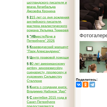
шотландского писателя и
врача Арчибальда
Джозефа Кронина
§
215 лет со дня рождения
английского писателя,
мастера реалистического
романа Уильяма Теккерея
Фотогалер
§
"#ВместеЯрче в
Петербурге" 2026
§
Краеведческий маршрут
"Парк Александрино"
§
Центр правовой помощи
§
80 лет американскому
актёру, кинорежиссёру,
сценаристу, продюсеру и
художнику Сильвестру
Поделитесь:
Сталлоне
§
Книга о создании книги.
Владимир Набоков "Дар"
§
С сентября 2015 года в
Санкт-Петербурге
предоставляется