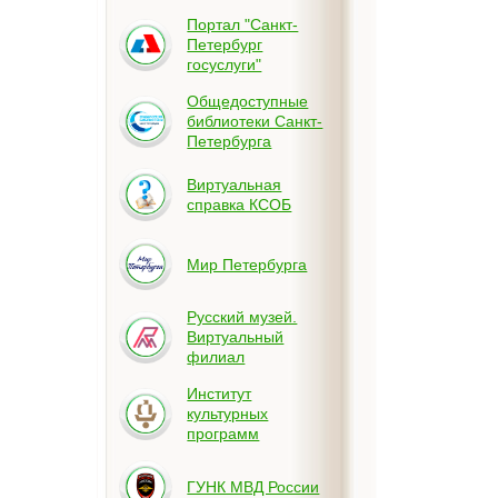
Портал "Санкт-
Петербург
госуслуги"
Общедоступные
библиотеки Санкт-
Петербурга
Виртуальная
справка КСОБ
Мир Петербурга
Русский музей.
Виртуальный
филиал
Институт
культурных
программ
ГУНК МВД России