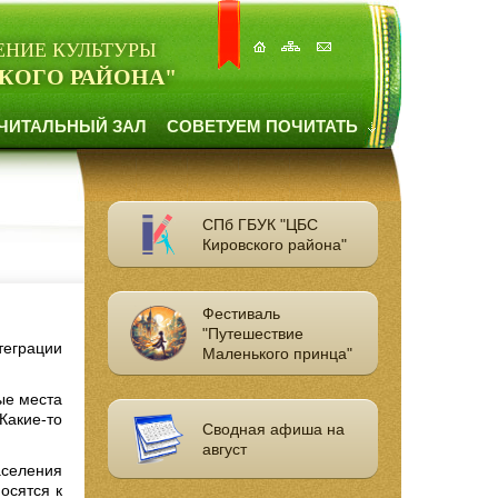
ЕНИЕ КУЛЬТУРЫ
КОГО РАЙОНА"
ЧИТАЛЬНЫЙ ЗАЛ
СОВЕТУЕМ ПОЧИТАТЬ
СПб ГБУК "ЦБС
Кировского района"
Фестиваль
"Путешествие
теграции
Маленького принца"
ые места
 Какие-то
Сводная афиша на
август
аселения
осятся к