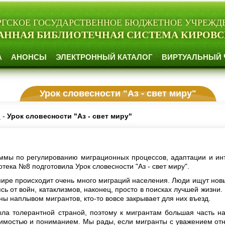
РГСКОЕ ГОСУДАРСТВЕННОЕ БЮДЖЕТНОЕ УЧРЕЖД
АННАЯ БИБЛИОТЕЧНАЯ СИСТЕМА КИРОВС
А
АНОНСЫ
ЭЛЕКТРОННЫЙ КАТАЛОГ
ВИРТУАЛЬНЫЙ 
Урок словесности "Аз - свет миру"
и
-
Урок словесности "Аз - свет миру"
ммы по регулированию миграционных процессов, адаптации и ин
тека №8 подготовила Урок словесности "Аз - свет миру".
ире происходит очень много миграций населения. Люди ищут нов
сь от войн, катаклизмов, наконец, просто в поисках лучшей жизни.
ы наплывом мигрантов, кто-то вовсе закрывает для них въезд.
ыла толерантной страной, поэтому к мигрантам большая часть н
пимостью и пониманием. Мы рады, если мигранты с уважением отн