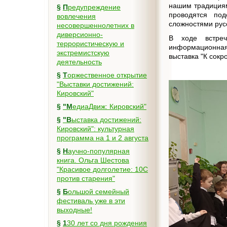
нашим традициям
§
Предупреждение
проводятся по
вовлечения
сложностями русс
несовершеннолетних в
диверсионно-
В ходе встреч
террористическую и
информационная
экстремистскую
выставка "К сокр
деятельность
§
Торжественное открытие
"Выставки достижений:
Кировский"
§
"МедиаДвиж: Кировский"
§
"Выставка достижений:
Кировский": культурная
программа на 1 и 2 августа
§
Научно-популярная
книга. Ольга Шестова
"Красивое долголетие: 10C
против старения"
§
Большой семейный
фестиваль уже в эти
выходные!
§
130 лет со дня рождения