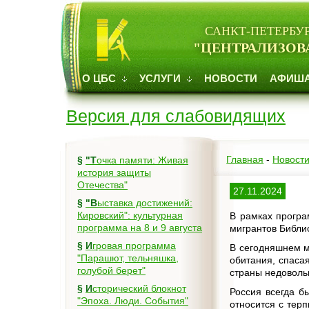
САНКТ-ПЕТЕРБУ
"ЦЕНТРАЛИЗОВ
О ЦБС
УСЛУГИ
НОВОСТИ
АФИШ
Версия для слабовидящих
Главная
-
Новост
§
"Точка памяти: Живая
история защиты
Отечества"
27.11.2024
§
"Выставка достижений:
Кировский": культурная
В рамках програ
программа на 8 и 9 августа
мигрантов Библио
§
Игровая программа
В сегодняшнем м
"Парашют, тельняшка,
обитания, спасая
голубой берет"
страны недовольн
§
Исторический блокнот
Россия всегда б
"Эпоха. Люди. События"
относится с тер