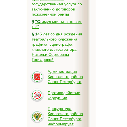
государственная услуга по
заключению договоров
пожизненной ренты
§
"Стимул мечты - это сам
ты!"
§
145 лет со дня рождения
театрального художника,
графика, сценографа,
книжного иллюстратора
Натальи Сергеевны
Гончаровой
Администрация
Кировского района
Санкт-Петербурга
Противодействие
коррупции
Прокуратура
Кировского района
Санкт-Петербурга
информирует