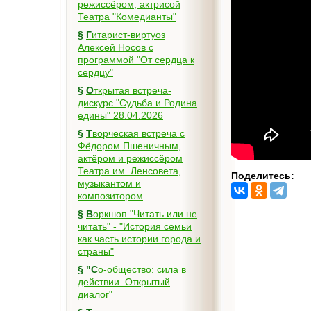
режиссёром, актрисой
Театра "Комедианты"
§
Гитарист-виртуоз
Алексей Носов с
программой "От сердца к
сердцу"
§
Открытая встреча-
дискурс "Судьба и Родина
едины" 28.04.2026
§
Творческая встреча с
Фёдором Пшеничным,
актёром и режиссёром
Театра им. Ленсовета,
Поделитесь:
музыкантом и
композитором
§
Воркшоп "Читать или не
читать" - "История семьи
как часть истории города и
страны"
§
"Со-общество: сила в
действии. Открытый
диалог"