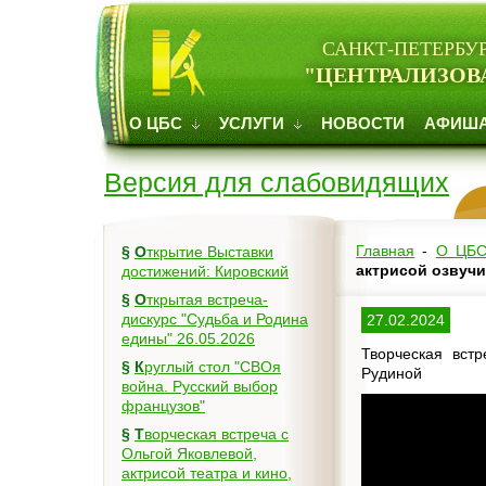
САНКТ-ПЕТЕРБУ
"ЦЕНТРАЛИЗОВ
О ЦБС
УСЛУГИ
НОВОСТИ
АФИШ
Версия для слабовидящих
Главная
-
О ЦБ
§
Открытие Выставки
актрисой озвуч
достижений: Кировский
§
Открытая встреча-
дискурс "Судьба и Родина
27.02.2024
едины" 26.05.2026
Творческая встр
§
Круглый стол "СВОя
Рудиной
война. Русский выбор
французов"
§
Творческая встреча с
Ольгой Яковлевой,
актрисой театра и кино,