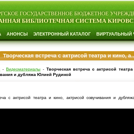
РГСКОЕ ГОСУДАРСТВЕННОЕ БЮДЖЕТНОЕ УЧРЕЖД
АННАЯ БИБЛИОТЕЧНАЯ СИСТЕМА КИРОВС
А
АНОНСЫ
ЭЛЕКТРОННЫЙ КАТАЛОГ
ВИРТУАЛЬНЫЙ 
Творческая встреча с актрисой театра и кино, актрисой озвучивания и дубляжа Юлией Рудиной
С
-
Видеоматериалы
-
Творческая встреча с актрисой театра
ивания и дубляжа Юлией Рудиной
еча с актрисой театра и кино, актрисой озвучивания и дубля