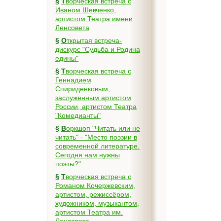
§
Творческая встреча с
Иваном Шевченко,
артистом Театра имени
Ленсовета
§
Открытая встреча-
дискурс "Судьба и Родина
едины"
§
Творческая встреча с
Геннадием
Спириденковым,
заслуженным артистом
России, артистом Театра
"Комедианты"
§
Воркшоп "Читать или не
читать" - "Место поэзии в
современной литературе.
Сегодня нам нужны
поэты?"
§
Творческая встреча с
Романом Кочержевским,
артистом, режиссёром,
художником, музыкантом,
артистом Театра им.