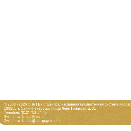
© 2008 - 2026 СПб ГБУК "Централизованная библиотечная система Кировс
198255, г. Санкт-Петербург, улица Лёни Голикова, д. 31
Телефон: (812) 752-54-45
Эл. почта: kircbs@mail.ru
Эл. почта: kirtsbs@cult.gugov.spb.ru