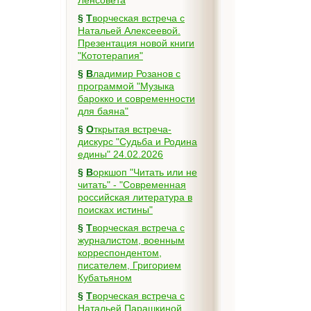
Ленсовета
§
Творческая встреча с
Натальей Алексеевой.
Презентация новой книги
"Кототерапия"
§
Владимир Розанов с
программой "Музыка
барокко и современности
для баяна"
§
Открытая встреча-
дискурс "Судьба и Родина
едины" 24.02.2026
§
Воркшоп "Читать или не
читать" - "Современная
российская литература в
поисках истины"
§
Творческая встреча с
журналистом, военным
корреспондентом,
писателем, Григорием
Кубатьяном
§
Творческая встреча с
Натальей Парашкиной,