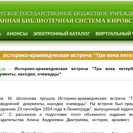
РГСКОЕ ГОСУДАРСТВЕННОЕ БЮДЖЕТНОЕ УЧРЕЖД
АННАЯ БИБЛИОТЕЧНАЯ СИСТЕМА КИРОВС
А
АНОНСЫ
ЭЛЕКТРОННЫЙ КАТАЛОГ
ВИРТУАЛЬНЫЙ 
Историко-краеведческая встреча "Три века петербургских наводнений: документы, находки, очевидцы"
сти
-
Историко-краеведческая встреча "Три века петерб
ументы, находки, очевидцы"
м. М. Шолохова прошла Историко-краеведческая встреча "Т
аводнений: документы, находки, очевидцы". На встрече был пре
однение 23 сентября 1924 года в Ленинграде", выпущенный издат
с". С рассказом о подготовке этого объемного издания вы
издательства Алина Андреевна Дмитриева, историк, архивист,