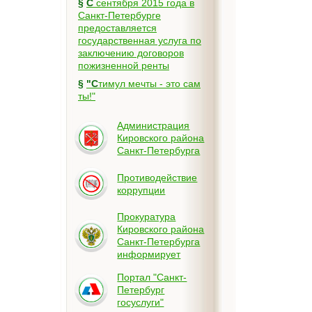
§
С сентября 2015 года в
Санкт-Петербурге
предоставляется
государственная услуга по
заключению договоров
пожизненной ренты
§
"Стимул мечты - это сам
ты!"
Администрация
Кировского района
Санкт-Петербурга
Противодействие
коррупции
Прокуратура
Кировского района
Санкт-Петербурга
информирует
Портал "Санкт-
Петербург
госуслуги"