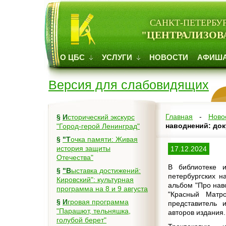
САНКТ-ПЕТЕРБУ
"ЦЕНТРАЛИЗОВ
О ЦБС
УСЛУГИ
НОВОСТИ
АФИШ
Версия для слабовидящих
Главная
-
Ново
§
Исторический экскурс
наводнений: док
"Город-герой Ленинград"
§
"Точка памяти: Живая
история защиты
17.12.2024
Отечества"
В библиотеке и
§
"Выставка достижений:
петербургских н
Кировский": культурная
альбом "Про нав
программа на 8 и 9 августа
"Красный Матро
§
Игровая программа
представитель 
"Парашют, тельняшка,
авторов издания.
голубой берет"