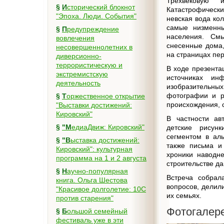
Трехвековую 
§
Исторический блокнот
Катастрофические
"Эпоха. Люди. События"
невская вода ко
самые низменн
§
Предупреждение
населения. См
вовлечения
снесенные дома,
несовершеннолетних в
на страницах пер
диверсионно-
террористическую и
В ходе презента
экстремистскую
источниках и
деятельность
изобразительны
фотографии и ра
§
Торжественное открытие
происхождения, 
"Выставки достижений:
Кировский"
В частности ав
§
"МедиаДвиж: Кировский"
детские рисун
сегментом в ал
§
"Выставка достижений:
также письма и
Кировский": культурная
хроники наводн
программа на 1 и 2 августа
строительстве д
§
Научно-популярная
Встреча собрал
книга. Ольга Шестова
вопросов, делил
"Красивое долголетие: 10C
их семьях.
против старения"
Фотогалер
§
Большой семейный
фестиваль уже в эти