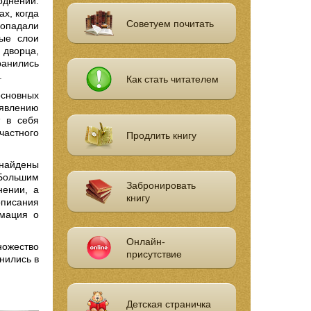
днений.
х, когда
Советуем почитать
попадали
ые слои
дворца,
ранились
.
Как стать читателем
основных
явлению
т в себя
частного
Продлить книгу
найдены
Большим
Забронировать
нении, а
книгу
описания
рмация о
Онлайн-
ножество
присутствие
нились в
Детская страничка