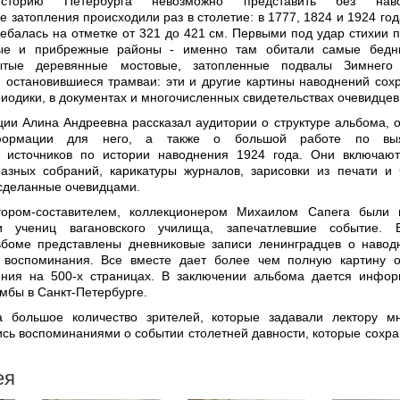
историю Петербурга невозможно представить без наво
 затопления происходили раз в столетие: в 1777, 1824 и 1924 года
лебалась на отметке от 321 до 421 см. Первыми под удар стихии 
ые и прибрежные районы - именно там обитали самые бедн
ытые деревянные мостовые, затопленные подвалы Зимнего 
 остановившиеся трамваи: эти и другие картины наводнений сох
иодики, в документах и многочисленных свидетельствах очевидцев
ции Алина Андреевна рассказал аудитории о структуре альбома, 
нформации для него, а также о большой работе по вы
х источников по истории наводнения 1924 года. Они включаю
зных собраний, карикатуры журналов, зарисовки из печати и 
сделанные очевидцами.
тором-составителем, коллекционером Михаилом Сапега были 
ки учениц вагановского училища, запечатлевшие событие. 
ьбоме представлены дневниковые записи ленинградцев о навод
 воспоминания. Все вместе дает более чем полную картину 
ения на 500-х страницах. В заключении альбома дается инфо
амбы в Санкт-Петербурге.
а большое количество зрителей, которые задавали лектору м
ись воспоминаниями о событии столетней давности, которые сохра
ея