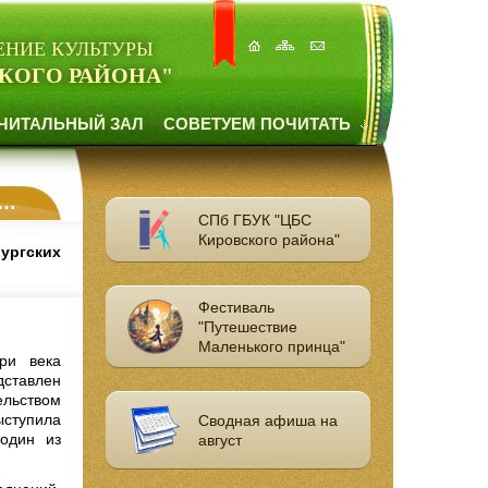
ЕНИЕ КУЛЬТУРЫ
КОГО РАЙОНА"
ЧИТАЛЬНЫЙ ЗАЛ
СОВЕТУЕМ ПОЧИТАТЬ
СПб ГБУК "ЦБС
Кировского района"
ургских
Фестиваль
"Путешествие
Маленького принца"
ри века
дставлен
ельством
ступила
Сводная афиша на
 один из
август