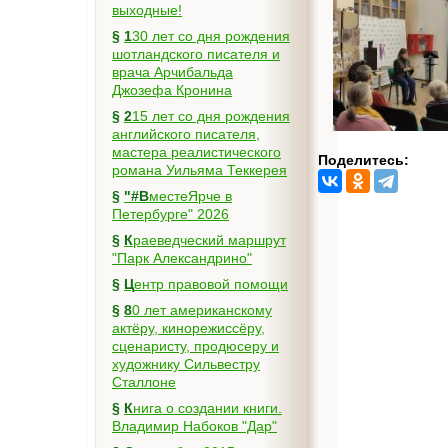
выходные!
§
130 лет со дня рождения
шотландского писателя и
врача Арчибальда
Джозефа Кронина
§
215 лет со дня рождения
английского писателя,
мастера реалистического
Поделитесь:
романа Уильяма Теккерея
§
"#ВместеЯрче в
Петербурге" 2026
§
Краеведческий маршрут
"Парк Александрино"
§
Центр правовой помощи
§
80 лет американскому
актёру, кинорежиссёру,
сценаристу, продюсеру и
художнику Сильвестру
Сталлоне
§
Книга о создании книги.
Владимир Набоков "Дар"