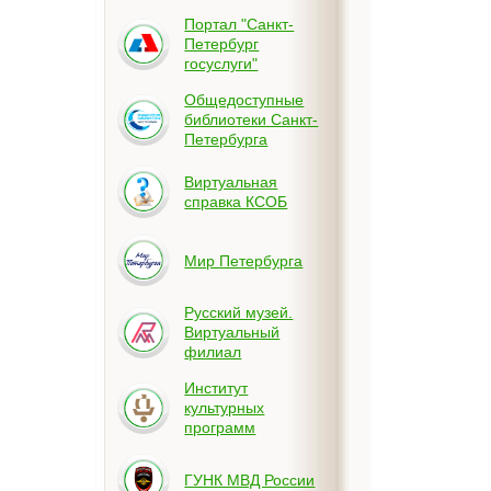
Портал "Санкт-
Петербург
госуслуги"
Общедоступные
библиотеки Санкт-
Петербурга
Виртуальная
справка КСОБ
Мир Петербурга
Русский музей.
Виртуальный
филиал
Институт
культурных
программ
ГУНК МВД России