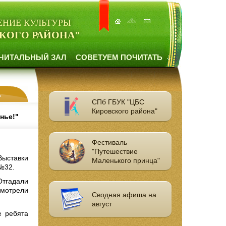
ЕНИЕ КУЛЬТУРЫ
КОГО РАЙОНА"
ЧИТАЛЬНЫЙ ЗАЛ
СОВЕТУЕМ ПОЧИТАТЬ
СПб ГБУК "ЦБС
Кировского района"
нье!"
Фестиваль
"Путешествие
Выставки
Маленького принца"
 №32.
тгадали
смотрели
Сводная афиша на
август
е ребята