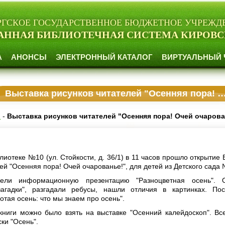
РГСКОЕ ГОСУДАРСТВЕННОЕ БЮДЖЕТНОЕ УЧРЕЖД
АННАЯ БИБЛИОТЕЧНАЯ СИСТЕМА КИРОВС
А
АНОНСЫ
ЭЛЕКТРОННЫЙ КАТАЛОГ
ВИРТУАЛЬНЫЙ 
Выставка рисунков читателей "Осенняя пора! Очей очарованье!"
и
-
Выставка рисунков читателей "Осенняя пора! Очей очарова
лиотеке №10 (ул. Стойкости, д. 36/1) в 11 часов прошло открытие 
ей "Осенняя пора! Очей очарованье!", для детей из Детского сада
рели информационную презентацию "Разноцветная осень". О
загадки", разгадали ребусы, нашли отличия в картинках. По
тая осень: что мы знаем про осень".
ниги можно было взять на выставке "Осенний калейдоскоп". Вс
ки "Осень".