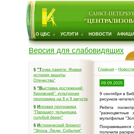
САНКТ-ПЕТЕРБУ
"ЦЕНТРАЛИЗОВ
О ЦБС
УСЛУГИ
НОВОСТИ
АФИШ
Версия для слабовидящих
Главная
-
Новост
§
"Точка памяти: Живая
история защиты
Отечества"
09.09.2025
§
"Выставка достижений:
Кировский": культурная
9 сентября в Биб
программа на 8 и 9 августа
рисунков читател
§
Игровая программа
Ребята посмот
"Парашют, тельняшка,
"разноцветные 
голубой берет"
мультфильм "Золо
§
Исторический блокнот
Понравившиеся к
"Эпоха. Люди. События"
получили раскрас