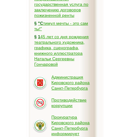
государственная услуга по
заключению договоров
пожизненной ренты
§
"Стимул мечты - это сам
ты!"
§
145 лет со дня рождения
театрального художника,
графика, сценографа,
книжного иллюстратора
Натальи Сергеевны
Гончаровой
Администрация
Кировского района
Санкт-Петербурга
Противодействие
коррупции
Прокуратура
Кировского района
Санкт-Петербурга
информирует