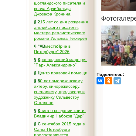
шотландского писателя и
врача Арчибальда
Джозефа Кронина
Фотогалер
§
215 лет со дня рождения
английского писателя,
мастера реалистического
романа Уильяма Теккерея
§
"#ВместеЯрче в
Петербурге" 2026
§
Краеведческий маршрут
"Парк Александрино"
§
Центр правовой помощи
Поделитесь:
§
80 лет американскому
актёру, кинорежиссёру,
сценаристу, продюсеру и
художнику Сильвестру
Сталлоне
§
Книга о создании книги.
Владимир Набоков "Дар"
§
С сентября 2015 года в
Санкт-Петербурге
предоставляется