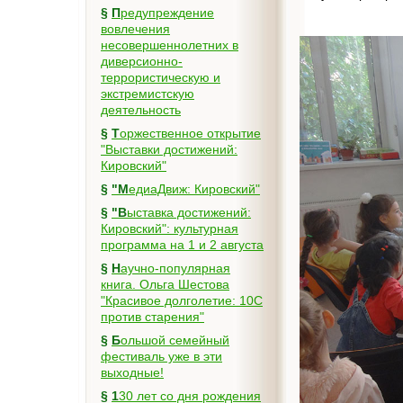
§
Предупреждение
вовлечения
несовершеннолетних в
диверсионно-
террористическую и
экстремистскую
деятельность
§
Торжественное открытие
"Выставки достижений:
Кировский"
§
"МедиаДвиж: Кировский"
§
"Выставка достижений:
Кировский": культурная
программа на 1 и 2 августа
§
Научно-популярная
книга. Ольга Шестова
"Красивое долголетие: 10C
против старения"
§
Большой семейный
фестиваль уже в эти
выходные!
§
130 лет со дня рождения