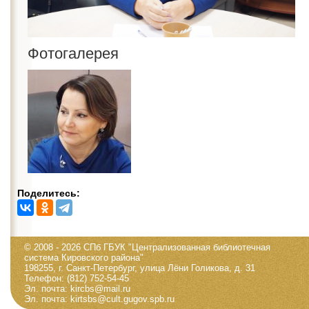
Фотогалерея
Поделитесь:
© 2008 - 2026 СПб ГБУК "Централизованная библиотечная
система Кировского района"
198255, г. Санкт-Петербург, улица Лёни Голикова, д. 31
Телефон: (812) 752-54-45
Эл. почта: kircbs@mail.ru
Эл. почта: kirtsbs@cult.gugov.spb.ru