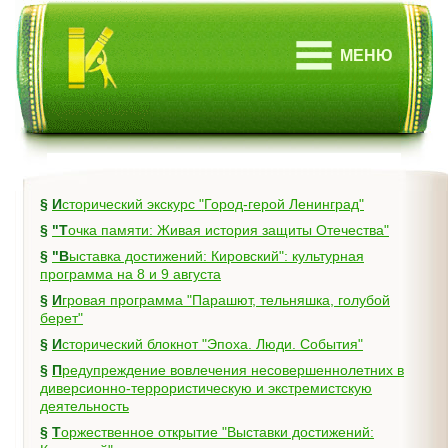
МЕНЮ
§
Исторический экскурс "Город-герой Ленинград"
§
"Точка памяти: Живая история защиты Отечества"
§
"Выставка достижений: Кировский": культурная
программа на 8 и 9 августа
§
Игровая программа "Парашют, тельняшка, голубой
берет"
§
Исторический блокнот "Эпоха. Люди. События"
§
Предупреждение вовлечения несовершеннолетних в
диверсионно-террористическую и экстремистскую
деятельность
§
Торжественное открытие "Выставки достижений: