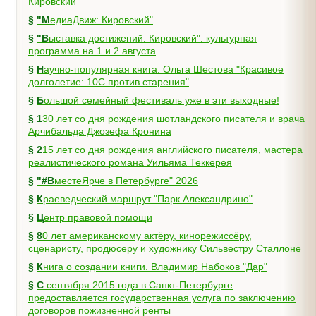
Кировский"
§
"МедиаДвиж: Кировский"
§
"Выставка достижений: Кировский": культурная
программа на 1 и 2 августа
§
Научно-популярная книга. Ольга Шестова "Красивое
долголетие: 10C против старения"
§
Большой семейный фестиваль уже в эти выходные!
§
130 лет со дня рождения шотландского писателя и врача
Арчибальда Джозефа Кронина
§
215 лет со дня рождения английского писателя, мастера
реалистического романа Уильяма Теккерея
§
"#ВместеЯрче в Петербурге" 2026
§
Краеведческий маршрут "Парк Александрино"
§
Центр правовой помощи
§
80 лет американскому актёру, кинорежиссёру,
сценаристу, продюсеру и художнику Сильвестру Сталлоне
§
Книга о создании книги. Владимир Набоков "Дар"
§
С сентября 2015 года в Санкт-Петербурге
предоставляется государственная услуга по заключению
договоров пожизненной ренты